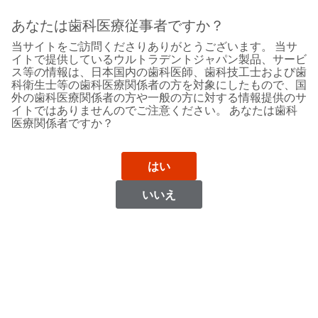
Sit
Search
Cancel
あなたは歯科医療従事者ですか？
当サイトをご訪問くださりありがとうございます。 当サ
Support
About
Pay
イトで提供しているウルトラデントジャパン製品、サービ
My
ス等の情報は、日本国内の歯科医師、歯科技工士および歯
科衛生士等の歯科医療関係者の方を対象にしたもので、国
Bill
外の歯科医療関係者の方や一般の方に対する情報提供のサ
Backordered
イトではありませんのでご注意ください。 あなたは歯科
Status
医療関係者ですか？
We
Ukraine
have
This
updated
はい
our
Backordered
payment
status
portal
いいえ
indicates
from
Ukraine
that
BillTrust
the
to
item
HighRadius.
Website
is
You
out
should
https://www.ultradent.com
of
have
stock
received
Contact Information
and
an