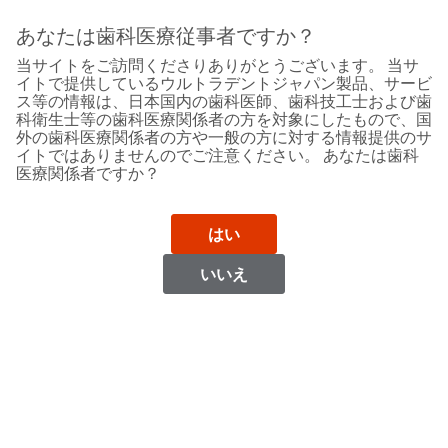
Sit
Search
Cancel
あなたは歯科医療従事者ですか？
当サイトをご訪問くださりありがとうございます。 当サ
Support
About
Pay
イトで提供しているウルトラデントジャパン製品、サービ
My
ス等の情報は、日本国内の歯科医師、歯科技工士および歯
科衛生士等の歯科医療関係者の方を対象にしたもので、国
Bill
外の歯科医療関係者の方や一般の方に対する情報提供のサ
Backordered
イトではありませんのでご注意ください。 あなたは歯科
Status
医療関係者ですか？
We
Poland
have
This
updated
はい
our
Backordered
payment
status
portal
いいえ
indicates
from
Poland
that
BillTrust
the
to
item
HighRadius.
Website
is
You
out
should
https://www.ultradent.eu
of
have
stock
received
Catalog
and
an