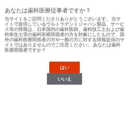
Sit
Search
Cancel
あなたは歯科医療従事者ですか？
当サイトをご訪問くださりありがとうございます。 当サ
Support
About
Pay
イトで提供しているウルトラデントジャパン製品、サービ
My
ス等の情報は、日本国内の歯科医師、歯科技工士および歯
科衛生士等の歯科医療関係者の方を対象にしたもので、国
Bill
外の歯科医療関係者の方や一般の方に対する情報提供のサ
Backordered
イトではありませんのでご注意ください。 あなたは歯科
Status
医療関係者ですか？
We
Iraq
have
This
updated
はい
our
Backordered
payment
status
portal
いいえ
indicates
from
Iraq
that
BillTrust
the
to
item
HighRadius.
Website
is
You
out
should
https://www.ultradent.com
of
have
stock
received
Contact Information
and
an