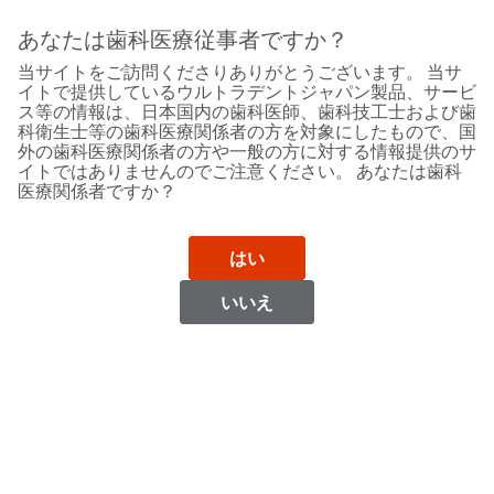
Sit
Search
Cancel
あなたは歯科医療従事者ですか？
当サイトをご訪問くださりありがとうございます。 当サ
Support
About
Pay
イトで提供しているウルトラデントジャパン製品、サービ
My
ス等の情報は、日本国内の歯科医師、歯科技工士および歯
科衛生士等の歯科医療関係者の方を対象にしたもので、国
Bill
外の歯科医療関係者の方や一般の方に対する情報提供のサ
Backordered
イトではありませんのでご注意ください。 あなたは歯科
Status
医療関係者ですか？
We
El Salvador
have
This
updated
はい
our
Backordered
payment
status
portal
いいえ
indicates
from
El Salvador
that
BillTrust
the
to
item
HighRadius.
Website
is
You
out
should
https://www.ultradent.lat
of
have
stock
received
Contact Information
and
an