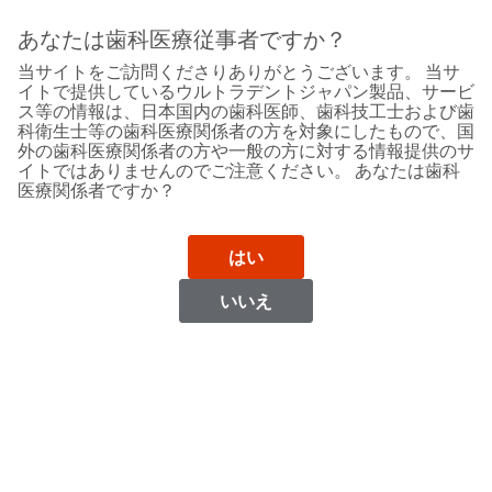
Sit
Search
Cancel
あなたは歯科医療従事者ですか？
当サイトをご訪問くださりありがとうございます。 当サ
Support
About
Pay
イトで提供しているウルトラデントジャパン製品、サービ
My
ス等の情報は、日本国内の歯科医師、歯科技工士および歯
科衛生士等の歯科医療関係者の方を対象にしたもので、国
Bill
外の歯科医療関係者の方や一般の方に対する情報提供のサ
Backordered
イトではありませんのでご注意ください。 あなたは歯科
Status
医療関係者ですか？
We
Azerbaijan
have
This
updated
はい
our
Backordered
payment
status
portal
いいえ
indicates
from
Azerbaijan
that
BillTrust
the
to
item
HighRadius.
Website
is
You
out
should
https://www.ultradent.com
of
have
stock
received
Contact Information
and
an