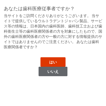
Sit
Search
Cancel
あなたは歯科医療従事者ですか？
当サイトをご訪問くださりありがとうございます。 当サ
カスタムトレイ作製
About
Pay
イトで提供しているウルトラデントジャパン製品、サービ
My
ス等の情報は、日本国内の歯科医師、歯科技工士および歯
ウルトラバック
Bill
科衛生士等の歯科医療関係者の方を対象にしたもので、国
Backordered
バキュームフォーマーⅢ
外の歯科医療関係者の方や一般の方に対する情報提供のサ
Status
イトではありませんのでご注意ください。 あなたは歯科
We
医療関係者ですか？
have
This
updated
our
Backordered
payment
はい
status
portal
indicates
from
いいえ
that
BillTrust
the
to
item
HighRadius.
is
You
out
should
of
have
stock
received