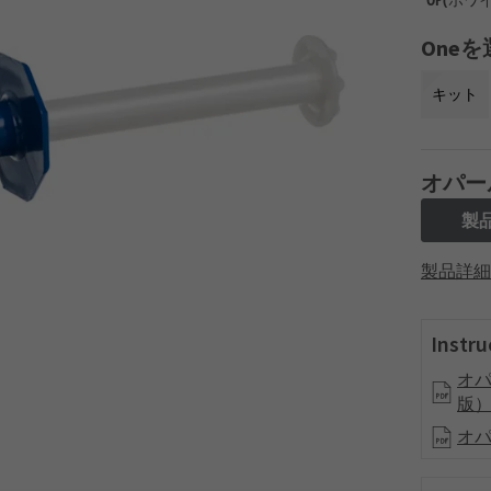
Oneを
キット
オパー
製
製品詳細
Instru
オパ
版
オパ