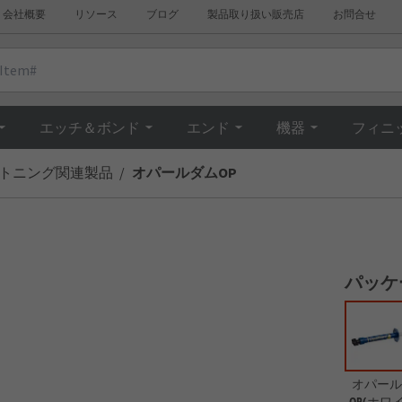
会社概要
リソース
ブログ
製品取り扱い販売店
お問合せ
Overview
エッチ＆ボンド
エンド
機器
フィニ
トニング関連製品
オパールダムOP
パッケ
オパール
OP(ホワ