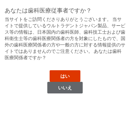
Sit
Search
Cancel
あなたは歯科医療従事者ですか？
当サイトをご訪問くださりありがとうございます。 当サ
シーラント
About
Pay
イトで提供しているウルトラデントジャパン製品、サービ
My
ス等の情報は、日本国内の歯科医師、歯科技工士および歯
ウルトラシール XT プラス J
Bill
科衛生士等の歯科医療関係者の方を対象にしたもので、国
Backordered
高分子系歯科小窩裂溝封鎖材
外の歯科医療関係者の方や一般の方に対する情報提供のサ
Status
イトではありませんのでご注意ください。 あなたは歯科
We
医療関係者ですか？
have
This
updated
our
Backordered
payment
はい
status
portal
indicates
from
いいえ
that
BillTrust
the
to
item
HighRadius.
is
You
out
should
of
have
stock
received