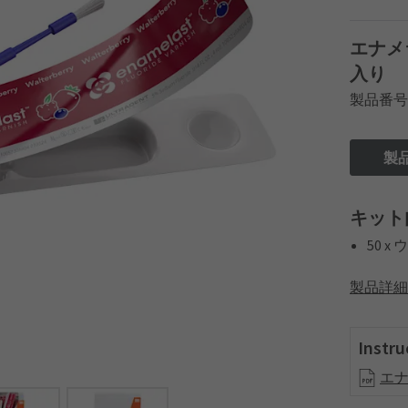
エナメ
入り
製品番号# 
製
キット
50 
製品詳細
Instru
エナ