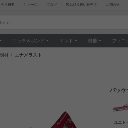
会社概要
リソース
ブログ
製品取り扱い販売店
お問合せ
Overview
エッチ＆ボンド
エンド
機器
フィニ
制材
エナメラスト
パッケ
ユニド