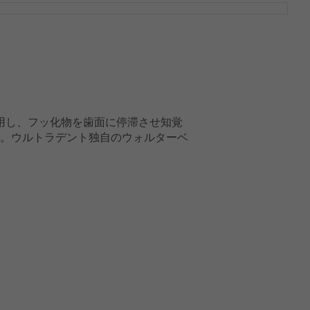
用し、フッ化物を歯面に停滞させ知覚
。ウルトラデント独自のウォルターベ