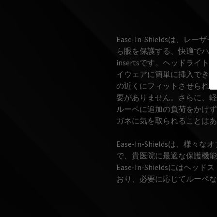
Ease-In-Shieldsは
ら眼を保護する、快適でハンズフリー
insertsです。ヘッドラ
イウェアに簡単に挿入でき、
の近くにフィットさせられる
要がありません。さらに、軽
ルーペに追加の負荷をかけず
ガネに気を取られることはあ
Ease-In-Shieldsは
で、貴医院に最適な保護機能
Ease-In-Shieldsに
おり、必要に応じてルーペ