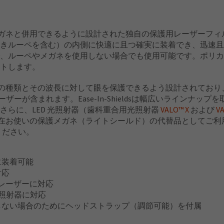
の他のメガネと併用できるように設計された独自の保護用レーザーフィルターシ
きルーペを含む）の内側に快適に且つ確実に装着でき、迅速且
、ルーペやメガネを使用しない場合でも使用可能です。ポリカ
トします。
るレーザーの種類とその波長に対して眼を保護できるよう設計されており、
ーザーが含まれます。Ease-In-Shieldsは幅広いラインナ
さらに、LED 光照射器（歯科重合用光照射器
VALO™ X
および
V
しており、現在お使いの保護メガネ（ライトシールド）の代替品として
しください。
に装着可能
対応
ードレーザーに対応
ED 光照射器に対応
しない場合のためにヘッドストラップ（調節可能）を付属