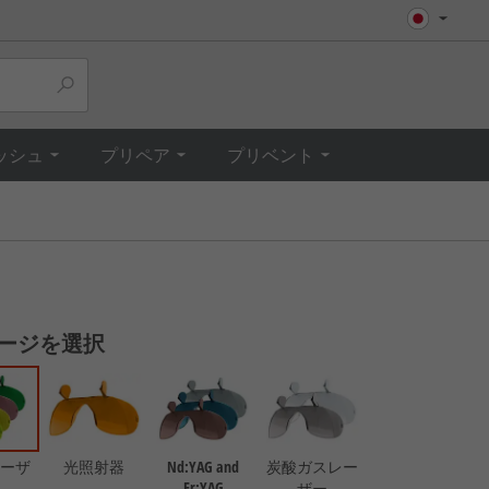
Top
ッシュ
プリペア
プリベント
ージを選択
ーザ
光照射器
Nd:YAG and
炭酸ガスレー
Er:YAG
ザー