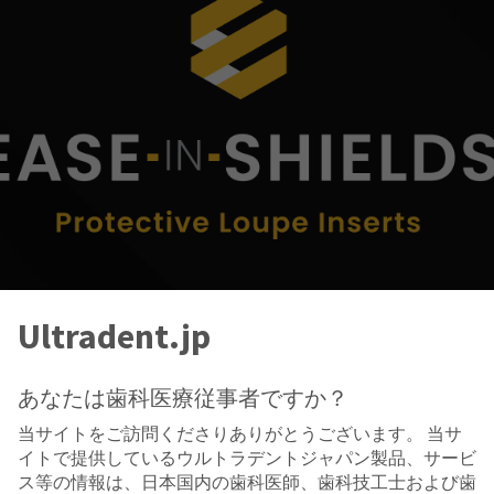
Ease-In-Shields Inserts
Ultradent.jp
tection Designed
あなたは歯科医療従事者ですか？
当サイトをご訪問くださりありがとうございます。 当サ
with Loupes
イトで提供しているウルトラデントジャパン製品、サービ
ス等の情報は、日本国内の歯科医師、歯科技工士および歯