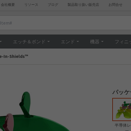
会社概要
リソース
ブログ
製品取り扱い販売店
お問合せ
Overview
エッチ＆ボンド
エンド
機器
フィニ
e-In-Shields™
パッケ
半導体レ
ー