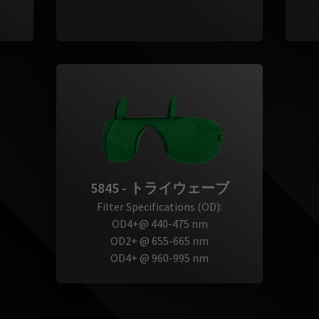
5845 - トライウェーブ
Filter Specifications (OD):
OD4+@ 440-475 nm
OD2+ @ 655-665 nm
OD4+ @ 960-995 nm