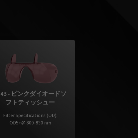
843 - ピンクダイオードソ
フトティッシュー
Filter Specifications (OD):
OD5+@ 800-830 nm