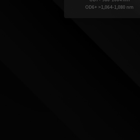
OD6+ >1,064-1,080 nm