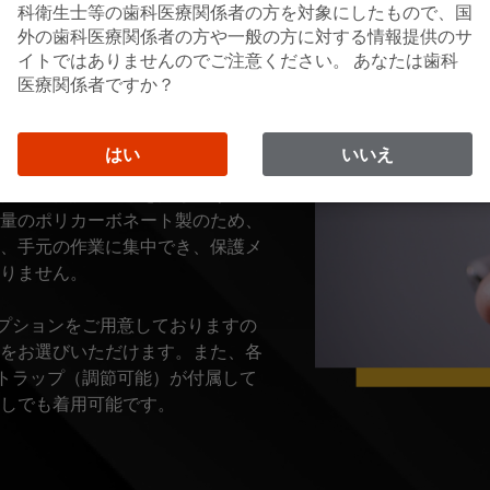
科衛生士等の歯科医療関係者の方を対象にしたもので、国
外の歯科医療関係者の方や一般の方に対する情報提供のサ
イトではありませんのでご注意ください。 あなたは歯科
医療関係者ですか？
、レーザーや光重合照射器、その他の機器か
なprotective loupe
イト付きルーペを含むルーペその他のア
はい
いいえ
ルーペの内側にスライドさせて眼
ため、保護メガネを持ち上げる必
量のポリカーボネート製のため、
、手元の作業に集中でき、保護メ
りません。
、様々なオプションをご用意しておりますの
をお選びいただけます。また、各
はヘッドストラップ（調節可能）が付属して
なしでも着用可能です。